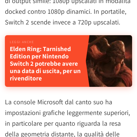
di output simile: 1080p upscalati in modalità
docked contro 1080p dinamici. In portatile,
Switch 2 scende invece a 720p upscalati.
Elden Ring: Tarnished
Edition per Nintendo
Switch 2 potrebbe avere
una data di uscita, per un
rivenditore
La console Microsoft dal canto suo ha
impostazioni grafiche leggermente superiori,
in particolare per quanto riguarda la resa
della geometria distante, la qualità delle