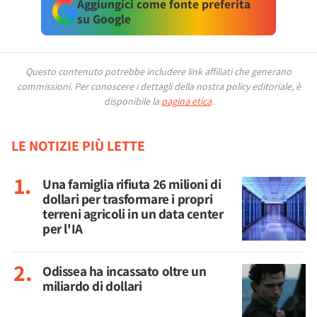
Aggiungici come fonte preferita
su Google
Questo contenuto potrebbe includere link affiliati che generano
commissioni.
Per conoscere i dettagli della nostra policy editoriale, è
disponibile la
pagina etica
.
LE NOTIZIE PIÙ LETTE
Una famiglia rifiuta 26 milioni di
dollari per trasformare i propri
terreni agricoli in un data center
per l'IA
Odissea ha incassato oltre un
miliardo di dollari