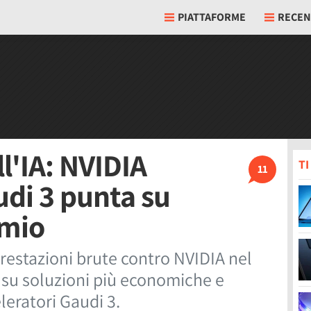
PIATTAFORME
RECEN
ll'IA: NVIDIA
T
11
udi 3 punta su
rmio
prestazioni brute contro NVIDIA nel
i su soluzioni più economiche e
eleratori Gaudi 3.