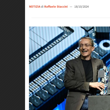
NOTIZIA
di
Raffaele Staccini
—
18/10/2024