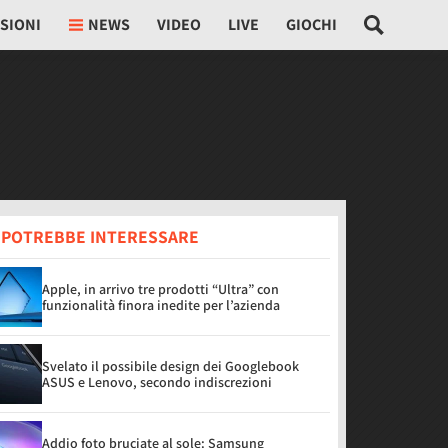
SIONI
NEWS
VIDEO
LIVE
GIOCHI
I POTREBBE INTERESSARE
Apple, in arrivo tre prodotti “Ultra” con
funzionalità finora inedite per l’azienda
Svelato il possibile design dei Googlebook
ASUS e Lenovo, secondo indiscrezioni
Addio foto bruciate al sole: Samsung