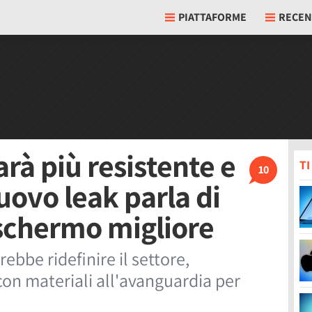
PIATTAFORME
RECEN
rà più resistente e
T
10
uovo leak parla di
 schermo migliore
ebbe ridefinire il settore,
on materiali all'avanguardia per