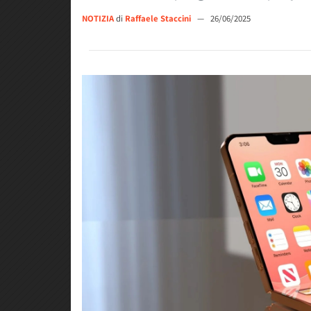
NOTIZIA
di
Raffaele Staccini
—
26/06/2025