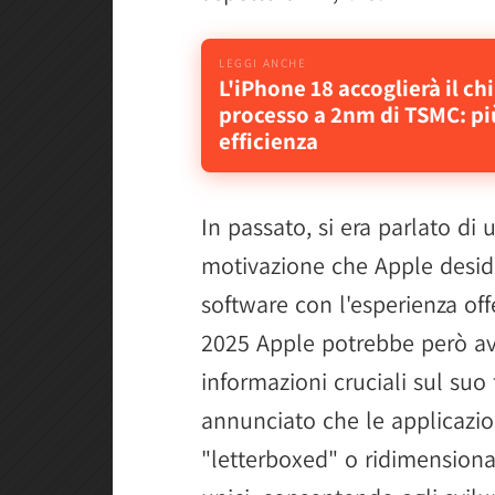
L'iPhone 18 accoglierà il ch
processo a 2nm di TSMC: pi
efficienza
In passato, si era parlato di 
motivazione che Apple desi
software con l'esperienza of
2025 Apple potrebbe però ave
informazioni cruciali sul suo 
annunciato che le applicazio
"letterboxed" o ridimensionat