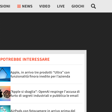
SIONI
NEWS
VIDEO
LIVE
GIOCHI
I POTREBBE INTERESSARE
Apple, in arrivo tre prodotti “Ultra” con
funzionalità finora inedite per l’azienda
"Apple si sbaglia": OpenAI respinge l'accusa di
furto di segreti industriali e pubblica le email
AirPods con fotocamere in arrivo prima del