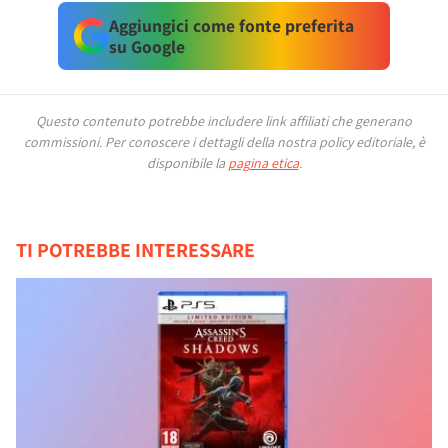
Aggiungici come fonte preferita
su Google
Questo contenuto potrebbe includere link affiliati che generano
commissioni.
Per conoscere i dettagli della nostra policy editoriale, è
disponibile la
pagina etica
.
TI POTREBBE INTERESSARE