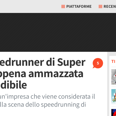
PIATTAFORME
RECEN
eedrunner di Super
T
5
 appena ammazzata
dibile
un'impresa che viene considerata il
ella scena dello speedrunning di