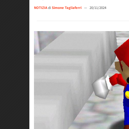
NOTIZIA
di
Simone Tagliaferri
—
20/11/2024