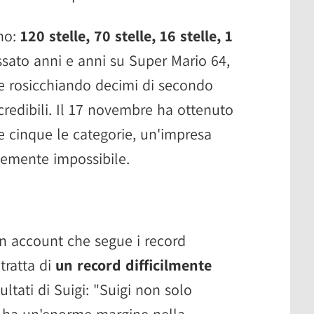
ono:
120 stelle, 70 stelle, 16 stelle, 1
ssato anni e anni su Super Mario 64,
 e rosicchiando decimi di secondo
credibili. Il 17 novembre ha ottenuto
e cinque le categorie, un'impresa
cemente impossibile.
 account che segue i record
tratta di
un record difficilmente
isultati di Suigi: "Suigi non solo
ma ha un'enorme margine nella