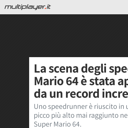
La scena degli sp
Mario 64 è stata
da un record incre
Uno speedrunner è riuscito in 
picco più alto mai raggiunto n
Super Mario 64.