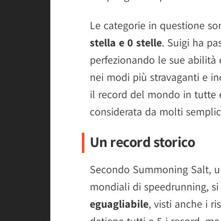
Le categorie in questione s
stella e 0 stelle
. Suigi ha pa
perfezionando le sue abilità
nei modi più stravaganti e in
il record del mondo in tutte 
considerata da molti sempli
Un record storico
Secondo Summoning Salt, un
mondiali di speedrunning, si 
eguagliabile
, visti anche i r
detiene tutti e 5 i record, 