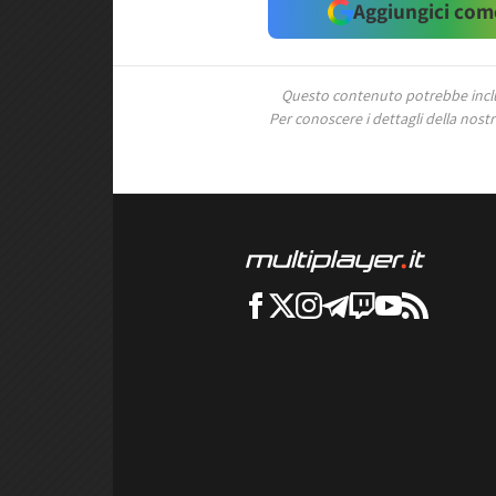
Aggiungici come
Questo contenuto potrebbe includ
Per conoscere i dettagli della nostra