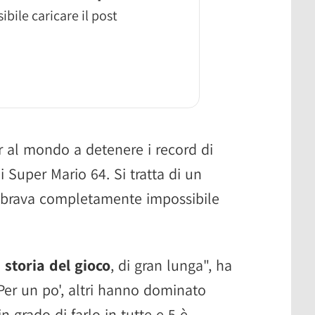
ibile caricare il post
r al mondo a detenere i record di
di Super Mario 64. Si tratta di un
embrava completamente impossibile
a storia del gioco
, di gran lunga", ha
er un po', altri hanno dominato
n grado di farlo in tutte e 5 è