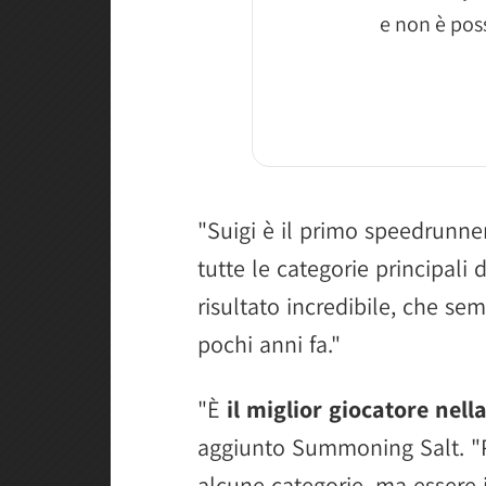
e non è poss
"Suigi è il primo speedrunne
tutte le categorie principali 
risultato incredibile, che s
pochi anni fa."
"È
il miglior giocatore nell
aggiunto Summoning Salt. "P
alcune categorie, ma essere i