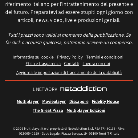
riferimento italiano per l'intrattenimento del presente e
del futuro. Preparatevi ad essere stupiti ogni giorno con
articoli, news, video, live e produzioni geniali.
Tutti i prezzi sono validi al momento della pubblicazione. Se
fai click o acquisti qualcosa, potremmo ricevere un compenso.
Informativa sui cookie
Privacy Policy
Termini e condizioni
Etica e trasparenza
Contatti
Lavora con noi
Aggiorna le impostazioni di tracciamento della pubblicità
IL NETWORK
Multiplayer
Movieplayer
Dissapore
Fidelity House
The Great Pizza
Multiplayer Edizioni
© 2026 Multiplayer.it è di proprietà di NetAddiction S.r.l. REA TR - 80133 - P.iva:
01206540559 – Sede Legale: Piazza Europa, 19 - 05100 Terni (TR) Italy