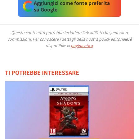
Aggiungici come fonte preferita
su Google
Questo contenuto potrebbe includere link affiliati che generano
commissioni.
Per conoscere i dettagli della nostra policy editoriale, è
disponibile la
pagina etica
.
TI POTREBBE INTERESSARE