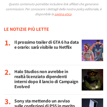
Questo contenuto potrebbe includere link affiliati che generano
commissioni.
Per conoscere i dettagli della nostra policy editoriale, è
disponibile la
pagina etica
.
LE NOTIZIE PIÙ LETTE
Il prossimo trailer di GTA 6 ha data
e orario: sarà visibile su Netflix
Halo Studios non avrebbe in
realtà licenziato dipendenti
interni dopo il lancio di Campaign
Evolved
Sony sta mettendo un avviso
sulle confezioni di PS5 in merito