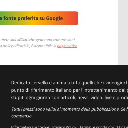
 fonte preferita su Google
ere link affiliati che generano commissioni.
 policy editoriale, è disponibile la
pagina etica
.
Dedicato cervello e anima a tutti quelli che i videogiochi
punto di riferimento italiano per l'intrattenimento del 
stupiti ogni giorno con articoli, news, video, live e prod
Tutti i prezzi sono validi al momento della pubblicazione. Se 
compenso.
Informativa sui cookie
Privacy Policy
Termini e condizioni
Etica 