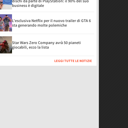
dischi da parte di PlayStation: il 90% del suo
business è digitale
L'esclusiva Netflix per il nuovo trailer di GTA 6
sta generando molte polemiche
Star Wars Zero Company avrà 50 pianeti
giocabili, ecco la lista
LEGGI TUTTE LE NOTIZIE