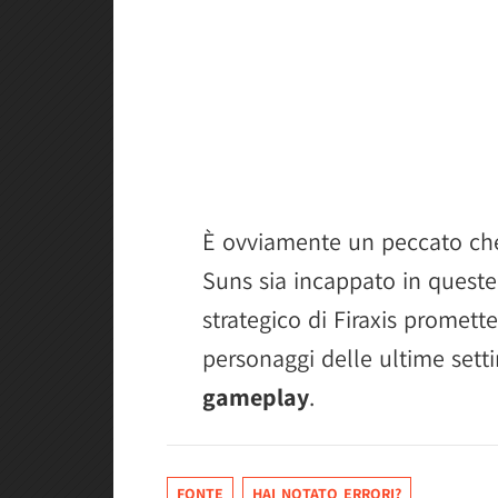
È ovviamente un peccato che
Suns sia incappato in queste d
strategico di Firaxis promett
personaggi delle ultime sett
gameplay
.
FONTE
HAI NOTATO ERRORI?