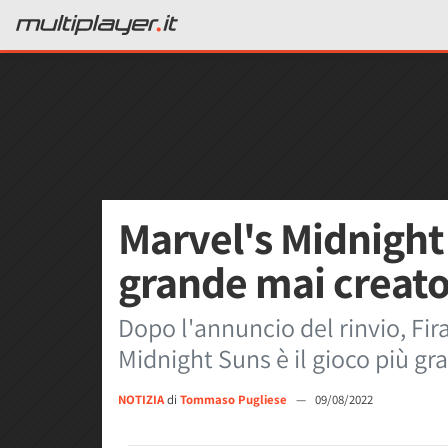
Marvel's Midnight 
grande mai creato
Dopo l'annuncio del rinvio, Fir
Midnight Suns è il gioco più gr
NOTIZIA
di
Tommaso Pugliese
—
09/08/2022