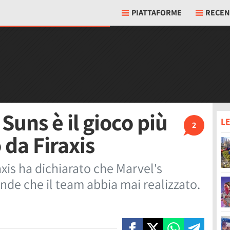
PIATTAFORME
RECEN
Suns è il gioco più
LE
2
 da Firaxis
axis ha dichiarato che Marvel's
ande che il team abbia mai realizzato.