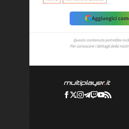
Aggiungici come
Questo contenuto potrebbe includ
Per conoscere i dettagli della nostra