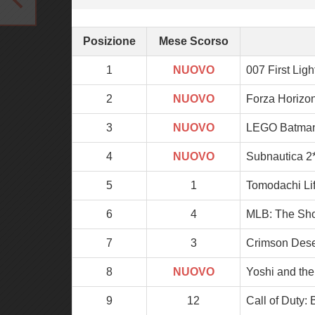
Posizione
Mese Scorso
1
NUOVO
007 First Ligh
2
NUOVO
Forza Horizo
3
NUOVO
LEGO Batman:
4
NUOVO
Subnautica 2
5
1
Tomodachi Lif
6
4
MLB: The Sh
7
3
Crimson Dese
8
NUOVO
Yoshi and the
9
12
Call of Duty: