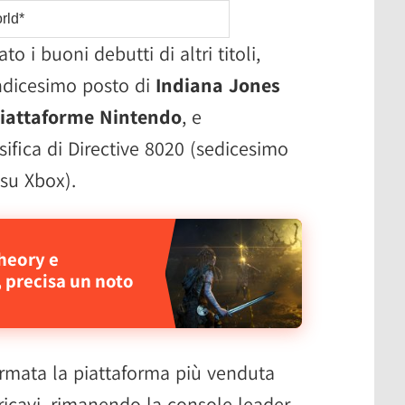
rld*
to i buoni debutti di altri titoli,
ndicesimo posto di
Indiana Jones
 piattaforme Nintendo
, e
sifica di Directive 8020 (sedicesimo
su Xbox).
heory e
 precisa un noto
rmata la piattaforma più venduta
i ricavi, rimanendo la console leader