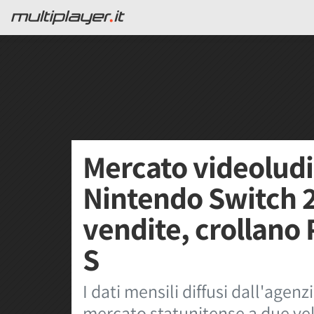
Mercato videolud
Nintendo Switch 
vendite, crollano 
S
I dati mensili diffusi dall'agen
mercato statunitense a due vel