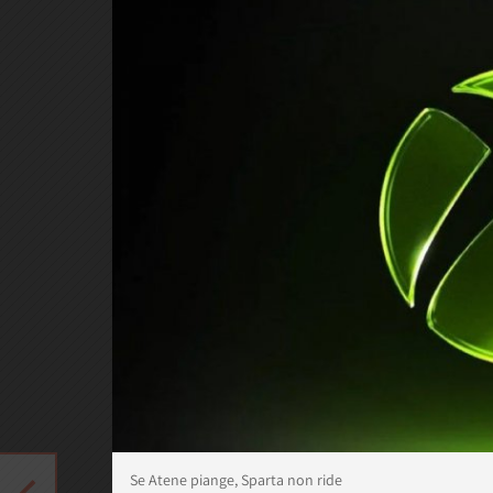
Se Atene piange, Sparta non ride