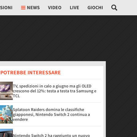
SIONI
NEWS
VIDEO
LIVE
GIOCHI
I POTREBBE INTERESSARE
TV, spedizioni in calo a giugno ma gli OLED
crescono del 12%: testa a testa tra Samsung e
TCL
Splatoon Raiders domina le classifiche
giapponesi, Nintendo Switch 2 continua a
vendere
Nintendo Switch 2 ha raggiunto un nuovo