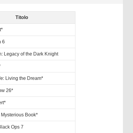
Titolo
t*
n 6
 Legacy of the Dark Knight
*
e: Living the Dream*
ow 26*
rt*
 Mysterious Book*
 Black Ops 7