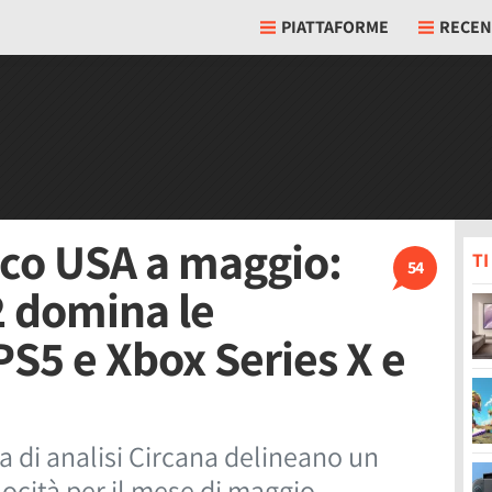
PIATTAFORME
RECEN
ico USA a maggio:
T
54
2 domina le
PS5 e Xbox Series X e
zia di analisi Circana delineano un
ocità per il mese di maggio.