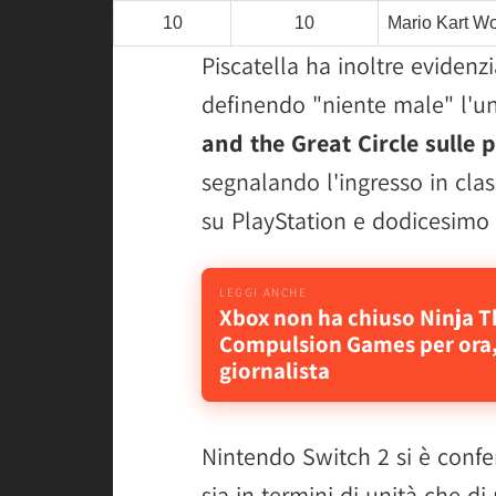
10
10
Mario Kart Wo
Piscatella ha inoltre evidenzia
definendo "niente male" l'u
and the Great Circle sulle
segnalando l'ingresso in clas
su PlayStation e dodicesimo 
Xbox non ha chiuso Ninja T
Compulsion Games per ora,
giornalista
Nintendo Switch 2 si è confe
sia in termini di unità che d