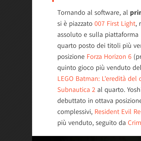
Tornando al software, al
pri
si è piazzato
007 First Light
, 
assoluto e sulla piattaforma 
quarto posto dei titoli più 
posizione
Forza Horizon 6
(pr
quinto gioco più venduto del
LEGO Batman: L'eredità del 
Subnautica 2
al quarto. Yosh
debuttato in ottava posizion
complessivi,
Resident Evil R
più venduto, seguito da
Crim