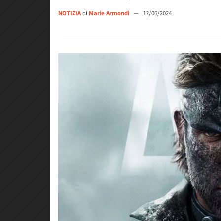
NOTIZIA
di
Marie Armondi
—
12/06/2024