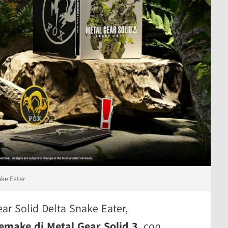
ake Eater
ar Solid Delta Snake Eater,
emake di Metal Gear Solid 3
, con