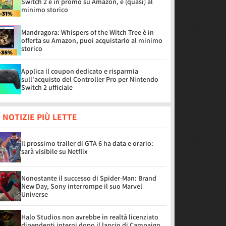
Switch 2 è in promo su Amazon, è (quasi) al
minimo storico
Mandragora: Whispers of the Witch Tree è in
offerta su Amazon, puoi acquistarlo al minimo
storico
Applica il coupon dedicato e risparmia
sull'acquisto del Controller Pro per Nintendo
Switch 2 ufficiale
 NOTIZIE PIÙ LETTE
Il prossimo trailer di GTA 6 ha data e orario:
sarà visibile su Netflix
Nonostante il successo di Spider-Man: Brand
New Day, Sony interrompe il suo Marvel
Universe
Halo Studios non avrebbe in realtà licenziato
dipendenti interni dopo il lancio di Campaign