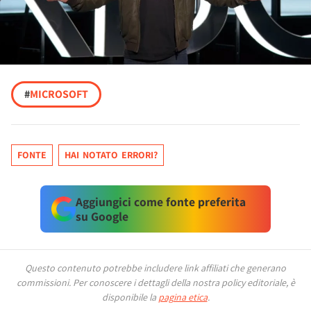
#
MICROSOFT
FONTE
HAI NOTATO ERRORI?
Aggiungici come fonte preferita
su Google
Questo contenuto potrebbe includere link affiliati che generano
commissioni.
Per conoscere i dettagli della nostra policy editoriale, è
disponibile la
pagina etica
.