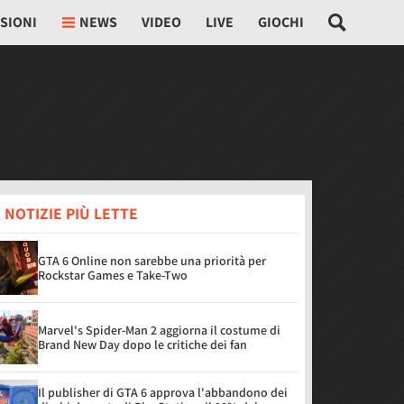
SIONI
NEWS
VIDEO
LIVE
GIOCHI
 NOTIZIE PIÙ LETTE
GTA 6 Online non sarebbe una priorità per
Rockstar Games e Take-Two
Marvel's Spider-Man 2 aggiorna il costume di
Brand New Day dopo le critiche dei fan
Il publisher di GTA 6 approva l'abbandono dei