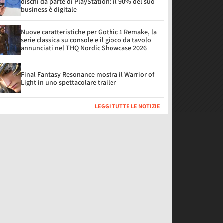
dischi da parte di PlayStation: il 90% del suo
business è digitale
Nuove caratteristiche per Gothic 1 Remake, la
serie classica su console e il gioco da tavolo
annunciati nel THQ Nordic Showcase 2026
Final Fantasy Resonance mostra il Warrior of
Light in uno spettacolare trailer
LEGGI TUTTE LE NOTIZIE