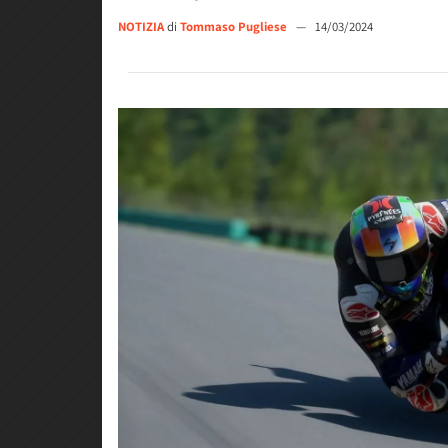
NOTIZIA
di
Tommaso Pugliese
—
14/03/2024