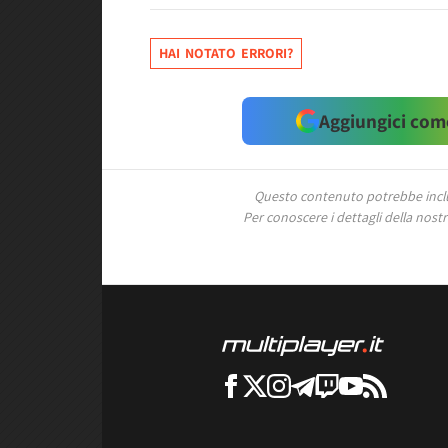
HAI NOTATO ERRORI?
Aggiungici come
Questo contenuto potrebbe includ
Per conoscere i dettagli della nostra