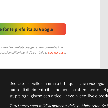
 fonte preferita su Google
ere link affiliati che generano commissioni.
 policy editoriale, è disponibile la
pagina etica
.
Dedicato cervello e anima a tutti quelli che i videogiochi
punto di riferimento italiano per l'intrattenimento del 
stupiti ogni giorno con articoli, news, video, live e prod
Tutti i prezzi sono validi al momento della pubblicazione. Se 