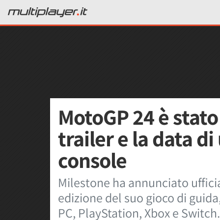
MotoGP 24 è stato
trailer e la data di
console
Milestone ha annunciato uffic
edizione del suo gioco di guida, 
PC, PlayStation, Xbox e Switch.