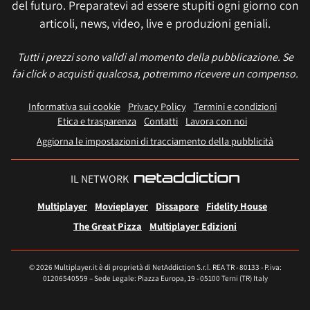
del futuro. Preparatevi ad essere stupiti ogni giorno con
articoli, news, video, live e produzioni geniali.
Tutti i prezzi sono validi al momento della pubblicazione. Se
fai click o acquisti qualcosa, potremmo ricevere un compenso.
Informativa sui cookie
Privacy Policy
Termini e condizioni
Etica e trasparenza
Contatti
Lavora con noi
Aggiorna le impostazioni di tracciamento della pubblicità
IL NETWORK
Multiplayer
Movieplayer
Dissapore
Fidelity House
The Great Pizza
Multiplayer Edizioni
© 2026 Multiplayer.it è di proprietà di NetAddiction S.r.l. REA TR - 80133 - P.iva:
01206540559 – Sede Legale: Piazza Europa, 19 - 05100 Terni (TR) Italy