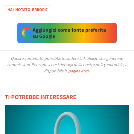
HAI NOTATO ERRORI?
Aggiungici come fonte preferita
su Google
Questo contenuto potrebbe includere link affiliati che generano
commissioni.
Per conoscere i dettagli della nostra policy editoriale, è
disponibile la
pagina etica
.
TI POTREBBE INTERESSARE