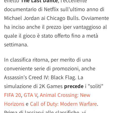
effetto
The Last Dance
, l'eccellente
documentario di Netflix sull'ultimo anno di
Michael Jordan ai Chicago Bulls. Ovviamente
ha inciso anche il prezzo iper vantaggioso al
quale il gioco è stato offerto fino a metà
settimana.
In classifica ritorna, per merito di una
conveniente serie di promozioni, anche
Assassin's Creed IV: Black Flag. La
simulazione di 2K Games
precede
i "soliti"
FIFA 20
,
GTA V
,
Animal Crossing: New
Horizons
e
Call of Duty: Modern Warfare
.
Prima di lasciarvi alle classifiche, vi