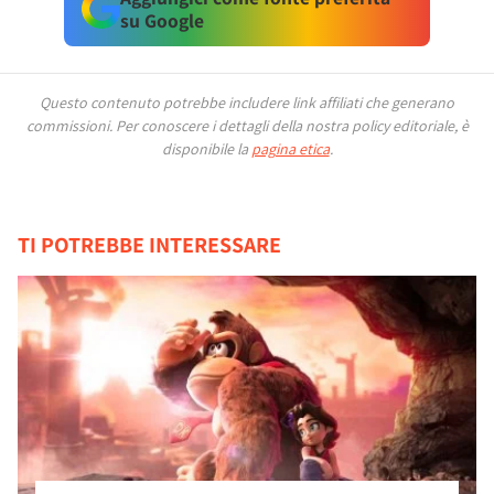
su Google
Questo contenuto potrebbe includere link affiliati che generano
commissioni.
Per conoscere i dettagli della nostra policy editoriale, è
disponibile la
pagina etica
.
TI POTREBBE INTERESSARE