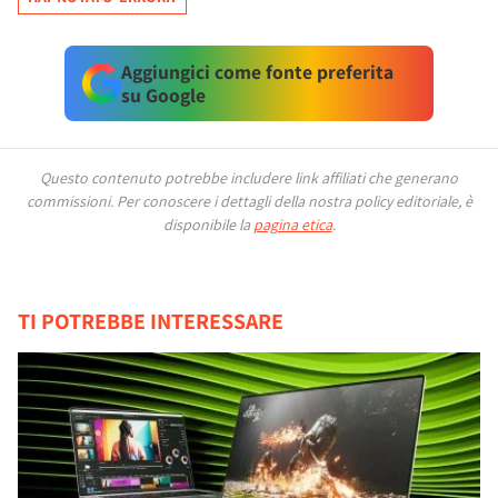
Aggiungici come fonte preferita
su Google
Questo contenuto potrebbe includere link affiliati che generano
commissioni.
Per conoscere i dettagli della nostra policy editoriale, è
disponibile la
pagina etica
.
TI POTREBBE INTERESSARE