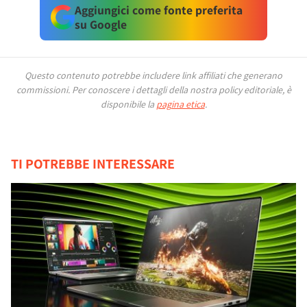
Aggiungici come fonte preferita
su Google
Questo contenuto potrebbe includere link affiliati che generano
commissioni.
Per conoscere i dettagli della nostra policy editoriale, è
disponibile la
pagina etica
.
TI POTREBBE INTERESSARE