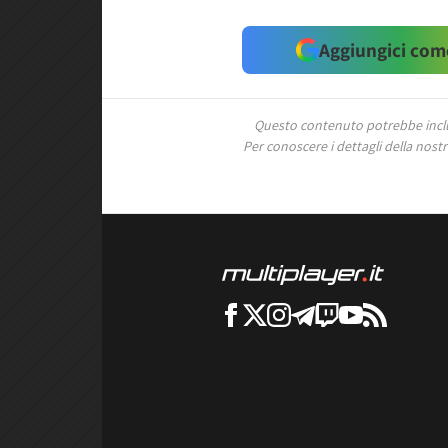
Aggiungici come
Questo contenuto potrebbe includ
Per conoscere i dettagli della nostra