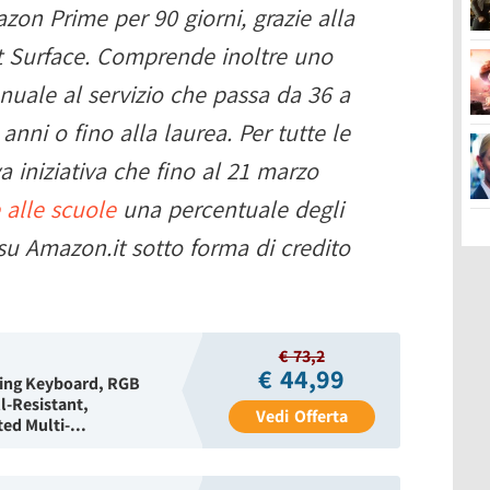
on Prime per 90 giorni, grazie alla
t Surface. Comprende inoltre uno
uale al servizio che passa da 36 a
nni o fino alla laurea. Per tutte le
a iniziativa che fino al 21 marzo
 alle scuole
una percentuale degli
i su Amazon.it sotto forma di credito
€ 73,2
€ 44,99
ming Keyboard, RGB
ll-Resistant,
Vedi
Offerta
ed Multi-...