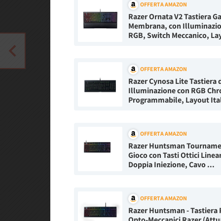
OFFERTA AMAZON
Razer Ornata V2 Tastiera 
Membrana, con Illuminazi
RGB, Switch Meccanico, Layo
OFFERTA AMAZON
Razer Cynosa Lite Tastiera 
Illuminazione con RGB Chr
Programmabile, Layout Ita
OFFERTA AMAZON
Razer Huntsman Tournament
Gioco con Tasti Ottici Linea
Doppia Iniezione, Cavo ...
OFFERTA AMAZON
Razer Huntsman - Tastiera 
Opto-Meccanici Razer (Attu