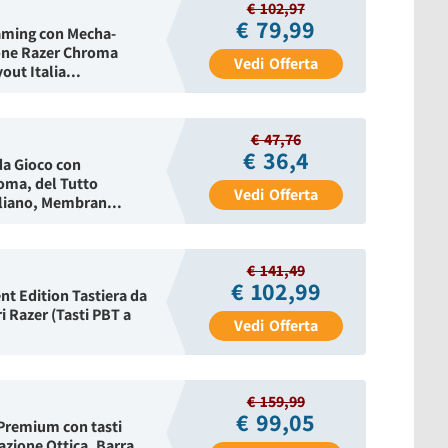
€ 102,97
€ 79,99
Gaming con Mecha-
one Razer Chroma
Vedi
Offerta
ut Italia...
€ 47,76
€ 36,4
da Gioco con
oma, del Tutto
Vedi
Offerta
liano, Membran...
€ 141,49
€ 102,99
 Edition Tastiera da
ri Razer (Tasti PBT a
Vedi
Offerta
€ 159,99
€ 99,05
Premium con tasti
azione Ottica, Barra