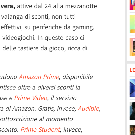
vera,
attive dal 24 alla mezzanotte
valanga di sconti, non tutti
ffettivi, su periferiche da gaming,
 videogiochi. In questo caso ci
delle tastiere da gioco, ricca di
LE
cludono
Amazon Prime
, disponibile
tisce oltre a diversi sconti la
ase e
Prime Video
, il servizio
ta di Amazon. Gratis, invece,
Audible
,
 sottoscrizione al momento
 sconto.
Prime Student
, invece,