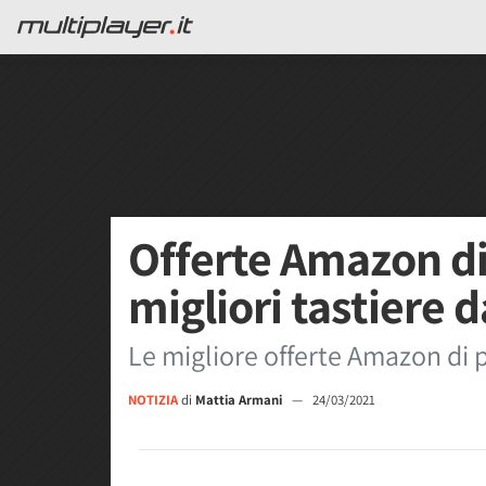
Offerte Amazon di
migliori tastiere 
Le migliore offerte Amazon di p
NOTIZIA
di
Mattia Armani
—
24/03/2021