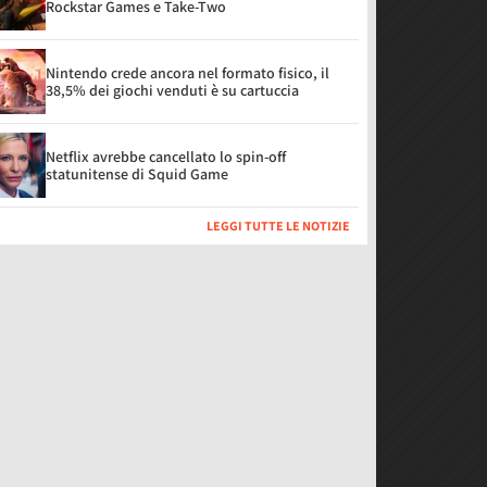
Rockstar Games e Take-Two
Nintendo crede ancora nel formato fisico, il
38,5% dei giochi venduti è su cartuccia
Netflix avrebbe cancellato lo spin-off
statunitense di Squid Game
LEGGI TUTTE LE NOTIZIE