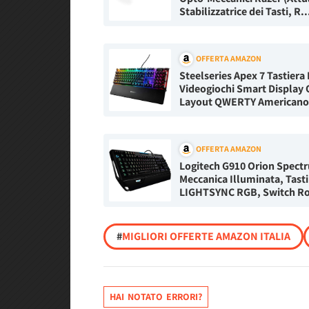
Stabilizzatrice dei Tasti, R..
OFFERTA AMAZON
Steelseries Apex 7 Tastiera
Videogiochi Smart Display 
Layout QWERTY Americano
OFFERTA AMAZON
Logitech G910 Orion Spect
Meccanica Illuminata, Tasti
LIGHTSYNC RGB, Switch Ro
#
MIGLIORI OFFERTE AMAZON ITALIA
HAI NOTATO ERRORI?