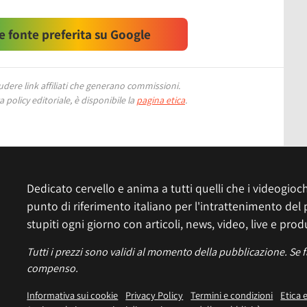
 fonte preferita su Google
ere link affiliati che generano commissioni.
 policy editoriale, è disponibile la
pagina etica
.
Dedicato cervello e anima a tutti quelli che i videogiochi
punto di riferimento italiano per l'intrattenimento del 
stupiti ogni giorno con articoli, news, video, live e prod
Tutti i prezzi sono validi al momento della pubblicazione. Se 
compenso.
Informativa sui cookie
Privacy Policy
Termini e condizioni
Etica 