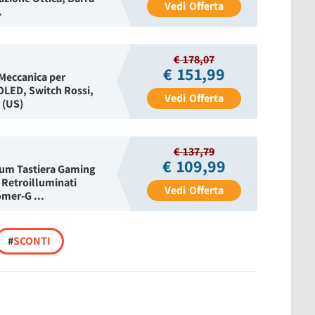
Vedi
Offerta
.
€ 178,07
€ 151,99
 Meccanica per
OLED, Switch Rossi,
Vedi
Offerta
 (US)
€ 137,79
€ 109,99
rum Tastiera Gaming
 Retroilluminati
Vedi
Offerta
mer-G ...
#
SCONTI