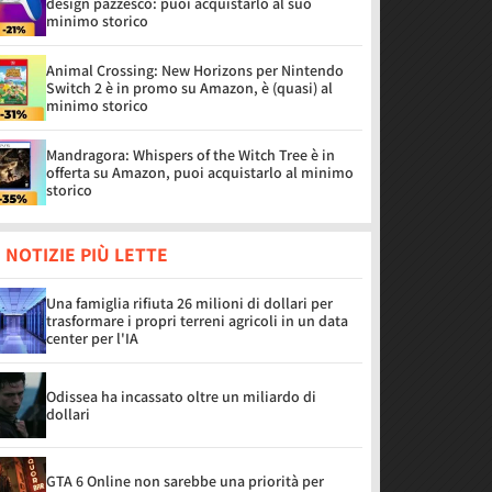
design pazzesco: puoi acquistarlo al suo
minimo storico
Animal Crossing: New Horizons per Nintendo
Switch 2 è in promo su Amazon, è (quasi) al
minimo storico
Mandragora: Whispers of the Witch Tree è in
offerta su Amazon, puoi acquistarlo al minimo
storico
 NOTIZIE PIÙ LETTE
Una famiglia rifiuta 26 milioni di dollari per
trasformare i propri terreni agricoli in un data
center per l'IA
Odissea ha incassato oltre un miliardo di
dollari
GTA 6 Online non sarebbe una priorità per