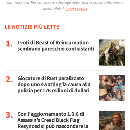
commissioni.
Per conoscere i dettagli della nostra policy editoriale, è
disponibile la
pagina etica
.
LE NOTIZIE PIÙ LETTE
I voti di Beast of Reincarnation
sembrano parecchio contrastanti
Giocatore di Rust paralizzato
dopo uno swatting fa causa alla
polizia per 176 milioni di dollari
Con l’aggiornamento 1.0.6 di
Assassin’s Creed Black Flag
Resynced si può nascondere la