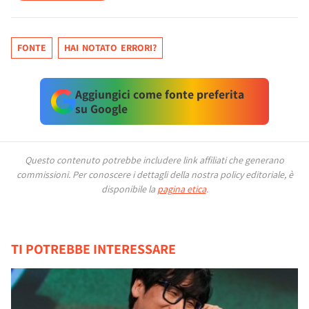
FONTE
HAI NOTATO ERRORI?
Aggiungici come fonte preferita
su Google
Questo contenuto potrebbe includere link affiliati che generano
commissioni.
Per conoscere i dettagli della nostra policy editoriale, è
disponibile la
pagina etica
.
TI POTREBBE INTERESSARE