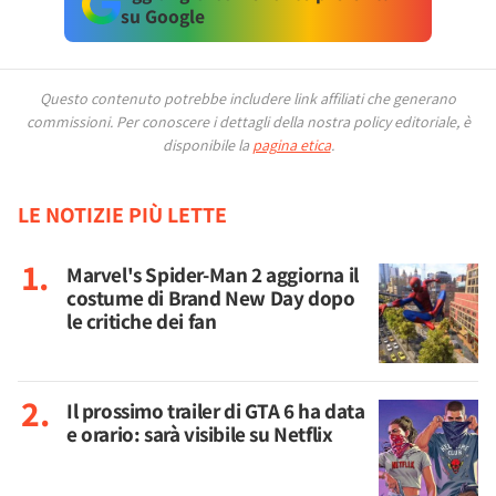
su Google
Questo contenuto potrebbe includere link affiliati che generano
commissioni.
Per conoscere i dettagli della nostra policy editoriale, è
disponibile la
pagina etica
.
LE NOTIZIE PIÙ LETTE
Marvel's Spider-Man 2 aggiorna il
costume di Brand New Day dopo
le critiche dei fan
Il prossimo trailer di GTA 6 ha data
e orario: sarà visibile su Netflix