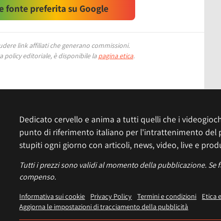
 fonte preferita su Google
ere link affiliati che generano commissioni.
 policy editoriale, è disponibile la
pagina etica
.
Dedicato cervello e anima a tutti quelli che i videogiochi
punto di riferimento italiano per l'intrattenimento del 
stupiti ogni giorno con articoli, news, video, live e prod
Tutti i prezzi sono validi al momento della pubblicazione. Se 
compenso.
Informativa sui cookie
Privacy Policy
Termini e condizioni
Etica 
Aggiorna le impostazioni di tracciamento della pubblicità