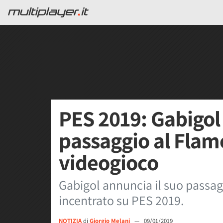
PES 2019: Gabigol 
passaggio al Flam
videogioco
Gabigol annuncia il suo passa
incentrato su PES 2019.
NOTIZIA
di
Giorgio Melani
—
09/01/2019