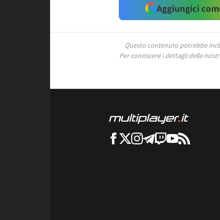
Aggiungici come
Questo contenuto potrebbe includ
Per conoscere i dettagli della nostra