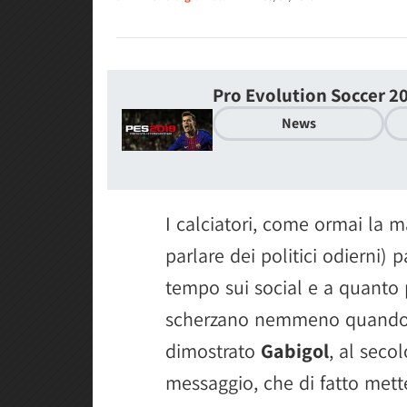
Pro Evolution Soccer 2
News
I calciatori, come ormai la m
parlare dei politici odierni)
tempo sui social e a quanto p
scherzano nemmeno quando si
dimostrato
Gabigol
, al seco
messaggio, che di fatto mett