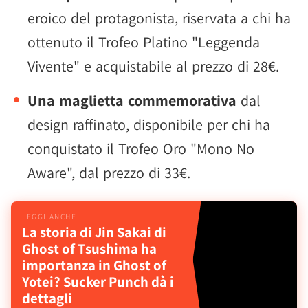
eroico del protagonista, riservata a chi ha
ottenuto il Trofeo Platino "Leggenda
Vivente" e acquistabile al prezzo di 28€.
Una maglietta commemorativa
dal
design raffinato, disponibile per chi ha
conquistato il Trofeo Oro "Mono No
Aware", dal prezzo di 33€.
La storia di Jin Sakai di
Ghost of Tsushima ha
importanza in Ghost of
Yotei? Sucker Punch dà i
dettagli