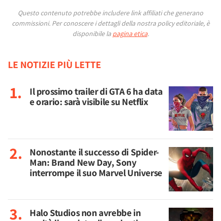
Questo contenuto potrebbe includere link affiliati che generano
commissioni.
Per conoscere i dettagli della nostra policy editoriale, è
disponibile la
pagina etica
.
LE NOTIZIE PIÙ LETTE
Il prossimo trailer di GTA 6 ha data
e orario: sarà visibile su Netflix
Nonostante il successo di Spider-
Man: Brand New Day, Sony
interrompe il suo Marvel Universe
Halo Studios non avrebbe in