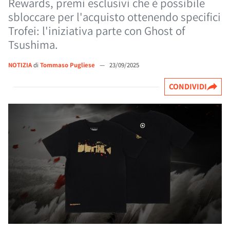
Rewards, premi esclusivi che è possibile
sbloccare per l'acquisto ottenendo specifici
Trofei: l'iniziativa parte con Ghost of
Tsushima.
NOTIZIA
di
Tommaso Pugliese
—
23/09/2025
CONDIVIDI