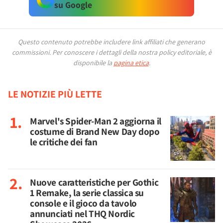
su Google
Questo contenuto potrebbe includere link affiliati che generano
commissioni.
Per conoscere i dettagli della nostra policy editoriale, è
disponibile la
pagina etica
.
LE NOTIZIE PIÙ LETTE
Marvel's Spider-Man 2 aggiorna il
costume di Brand New Day dopo
le critiche dei fan
Nuove caratteristiche per Gothic
1 Remake, la serie classica su
console e il gioco da tavolo
annunciati nel THQ Nordic