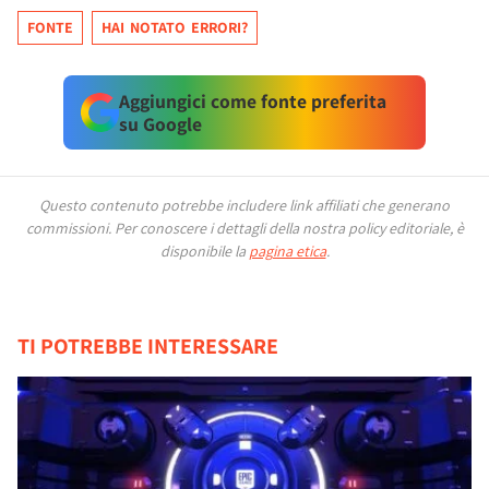
FONTE
HAI NOTATO ERRORI?
Aggiungici come fonte preferita
su Google
Questo contenuto potrebbe includere link affiliati che generano
commissioni.
Per conoscere i dettagli della nostra policy editoriale, è
disponibile la
pagina etica
.
TI POTREBBE INTERESSARE