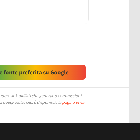
 fonte preferita su Google
ere link affiliati che generano commissioni.
 policy editoriale, è disponibile la
pagina etica
.