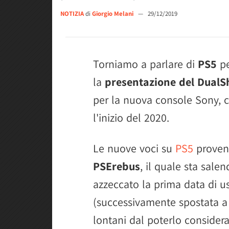
NOTIZIA
di
Giorgio Melani
—
29/12/2019
Torniamo a parlare di
PS5
pe
la
presentazione del DualS
per la nuova console Sony, 
l'inizio del 2020.
Le nuove voci su
PS5
proveng
PSErebus
, il quale sta salen
azzeccato la prima data di us
(successivamente spostata a
lontani dal poterlo considera