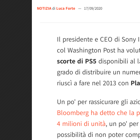
NOTIZIA
di
Luca Forte
—
17/09/2020
Il presidente e CEO di Sony 
col Washington Post ha voluto
scorte di PS5
disponibili al 
grado di distribuire un nume
riuscì a fare nel 2013 con
Pla
Un po' per rassicurare gli az
Bloomberg ha detto che la pr
4 milioni di unità
, un po' per
possibilità di non poter comp