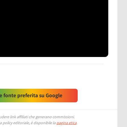
 fonte preferita su Google
ere link affiliati che generano commissioni.
 policy editoriale, è disponibile la
pagina etica
.