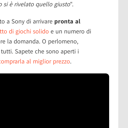
o si è rivelato quello giusto
".
o a Sony di arrivare
pronta al
to di giochi solido
e un numero di
nere la domanda. O perlomeno,
tutti. Sapete che sono aperti i
omprarla al miglior prezzo
.