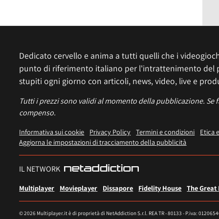
Dedicato cervello e anima a tutti quelli che i videogiochi
punto di riferimento italiano per l'intrattenimento del 
stupiti ogni giorno con articoli, news, video, live e prod
Tutti i prezzi sono validi al momento della pubblicazione. Se 
compenso.
Informativa sui cookie
Privacy Policy
Termini e condizioni
Etica 
Aggiorna le impostazioni di tracciamento della pubblicità
IL NETWORK
Multiplayer
Movieplayer
Dissapore
Fidelity House
The Great
© 2026 Multiplayer.it è di proprietà di NetAddiction S.r.l. REA TR - 80133 - P.iva: 012065