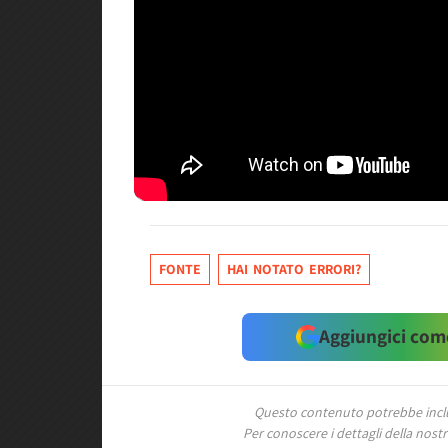
FONTE
HAI NOTATO ERRORI?
Aggiungici come
Questo contenuto potrebbe includ
Per conoscere i dettagli della nostra