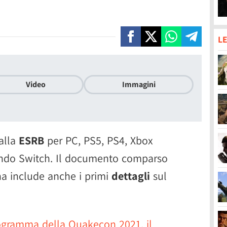
LE
Video
Immagini
alla
ESRB
per PC, PS5, PS4, Xbox
endo Switch. Il documento comparso
na include anche i primi
dettagli
sul
ogramma della Quakecon 2021, il