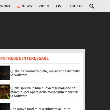
SIONI
NEWS
VIDEO
LIVE
GIOCHI
I POTREBBE INTERESSARE
Quake ha cambiato tutto, ma avrebbe distrutto
id Software
Quake spunta in una nuova registrazione del
marchio, per opera della compagnia madre di
id Software
Una nuova mod mira a spingere al limite