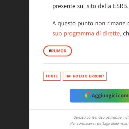
presente sul sito della ESRB.
A questo punto non rimane 
suo programma di dirette
, c
#
RUMOR
FONTE
HAI NOTATO ERRORI?
Aggiungici come
Questo contenuto potrebbe includ
Per conoscere i dettagli della nostra