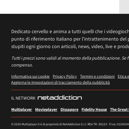
Dedicato cervello e anima a tutti quelli che i videogiochi
punto di riferimento italiano per l'intrattenimento del 
stupiti ogni giorno con articoli, news, video, live e prod
Tutti i prezzi sono validi al momento della pubblicazione. Se 
compenso.
Informativa sui cookie
Privacy Policy
Termini e condizioni
Etica 
Aggiorna le impostazioni di tracciamento della pubblicità
IL NETWORK
Multiplayer
Movieplayer
Dissapore
Fidelity House
The Great
© 2026 Multiplayer.it è di proprietà di NetAddiction S.r.l. REA TR - 80133 - P.iva: 012065