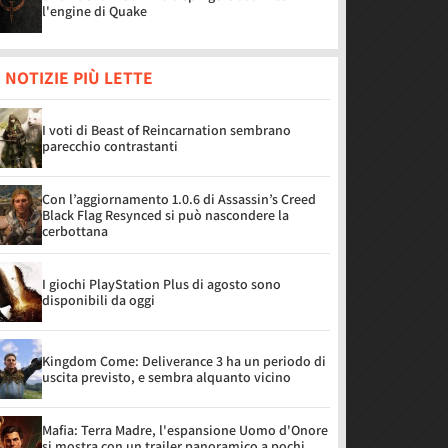
l'engine di Quake
 NOTIZIE PIÙ LETTE
I voti di Beast of Reincarnation sembrano
parecchio contrastanti
Con l’aggiornamento 1.0.6 di Assassin’s Creed
Black Flag Resynced si può nascondere la
cerbottana
I giochi PlayStation Plus di agosto sono
disponibili da oggi
Kingdom Come: Deliverance 3 ha un periodo di
uscita previsto, e sembra alquanto vicino
Mafia: Terra Madre, l'espansione Uomo d'Onore
si mostra con un trailer panoramico a pochi