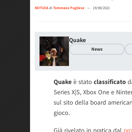
NOTIZIA
di
Tommaso Pugliese
—
19/08/2021
Quake
News
Quake
è stato
classificato
d
Series X|S, Xbox One e Nint
sul sito della board america
gioco.
Già rivelato in pratica dal
pr