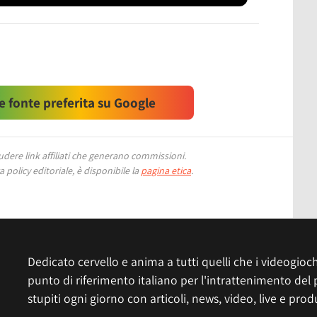
 fonte preferita su Google
ere link affiliati che generano commissioni.
 policy editoriale, è disponibile la
pagina etica
.
Dedicato cervello e anima a tutti quelli che i videogiochi
punto di riferimento italiano per l'intrattenimento del 
stupiti ogni giorno con articoli, news, video, live e prod