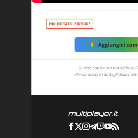
HAI NOTATO ERRORI?
Aggiungici come
Questo contenuto potrebbe includ
Per conoscere i dettagli della nostra