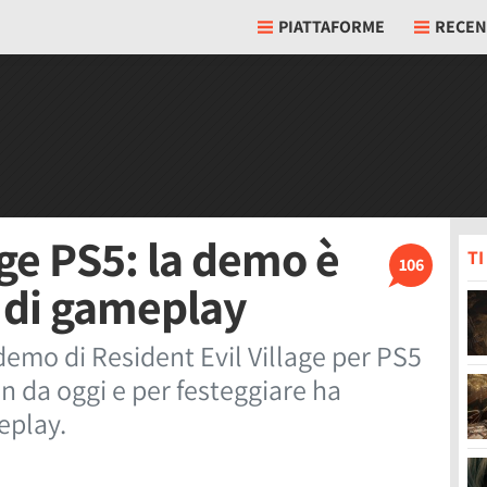
PIATTAFORME
RECEN
age PS5: la demo è
T
106
o di gameplay
emo di Resident Evil Village per PS5
in da oggi e per festeggiare ha
eplay.