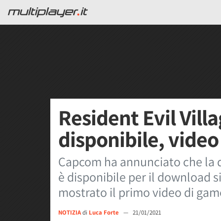
Resident Evil Vill
disponibile, vide
Capcom ha annunciato che la d
è disponibile per il download s
mostrato il primo video di gam
NOTIZIA
di
Luca Forte
—
21/01/2021