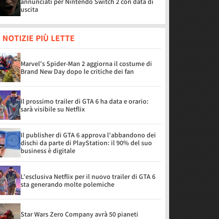
annunciati per Nintendo Switch 2 con data di
uscita
 NOTIZIE PIÙ LETTE
Marvel's Spider-Man 2 aggiorna il costume di
Brand New Day dopo le critiche dei fan
Il prossimo trailer di GTA 6 ha data e orario:
sarà visibile su Netflix
Il publisher di GTA 6 approva l'abbandono dei
dischi da parte di PlayStation: il 90% del suo
business è digitale
L'esclusiva Netflix per il nuovo trailer di GTA 6
sta generando molte polemiche
Star Wars Zero Company avrà 50 pianeti