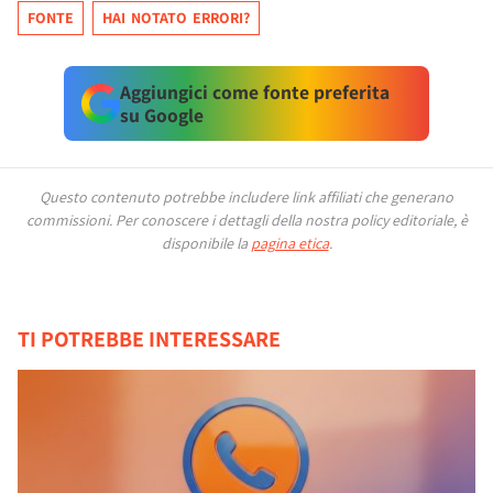
FONTE
HAI NOTATO ERRORI?
Aggiungici come fonte preferita
su Google
Questo contenuto potrebbe includere link affiliati che generano
commissioni.
Per conoscere i dettagli della nostra policy editoriale, è
disponibile la
pagina etica
.
TI POTREBBE INTERESSARE