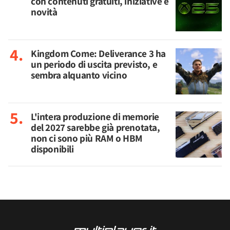
con contenuti gratuiti, iniziative e
novità
Kingdom Come: Deliverance 3 ha
un periodo di uscita previsto, e
sembra alquanto vicino
L'intera produzione di memorie
del 2027 sarebbe già prenotata,
non ci sono più RAM o HBM
disponibili