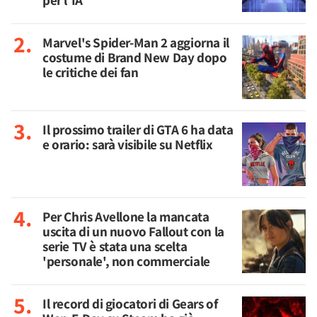
per l'IA
Marvel's Spider-Man 2 aggiorna il
costume di Brand New Day dopo
le critiche dei fan
Il prossimo trailer di GTA 6 ha data
e orario: sarà visibile su Netflix
Per Chris Avellone la mancata
uscita di un nuovo Fallout con la
serie TV è stata una scelta
'personale', non commerciale
Il record di giocatori di Gears of