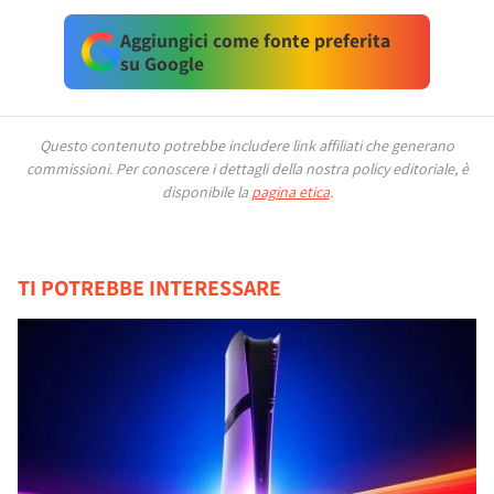
Aggiungici come fonte preferita
su Google
Questo contenuto potrebbe includere link affiliati che generano
commissioni.
Per conoscere i dettagli della nostra policy editoriale, è
disponibile la
pagina etica
.
TI POTREBBE INTERESSARE