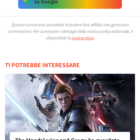
su Google
Questo contenuto potrebbe includere link affiliati che generano
commissioni.
Per conoscere i dettagli della nostra policy editoriale, è
disponibile la
pagina etica
.
TI POTREBBE INTERESSARE