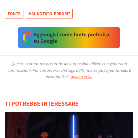
FONTE
HAI NOTATO ERRORI?
Aggiungici come fonte preferita
su Google
Questo contenuto potrebbe includere link affiliati che generano
commissioni.
Per conoscere i dettagli della nostra policy editoriale, è
disponibile la
pagina etica
.
TI POTREBBE INTERESSARE