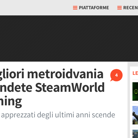
PIATTAFORME
RECEN
gliori metroidvania
LE
4
endete SteamWorld
ming
 apprezzati degli ultimi anni scende