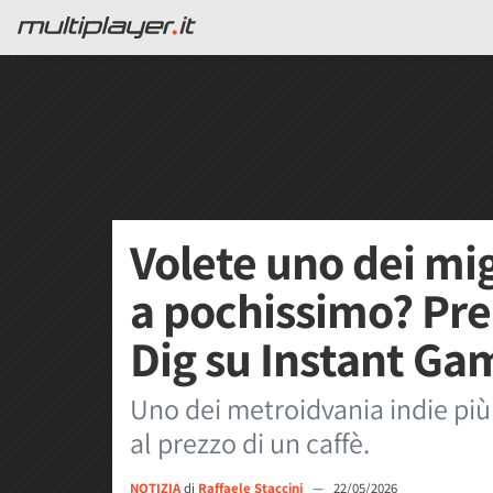
Volete uno dei mi
a pochissimo? Pr
Dig su Instant Ga
Uno dei metroidvania indie più
al prezzo di un caffè.
NOTIZIA
di
Raffaele Staccini
—
22/05/2026