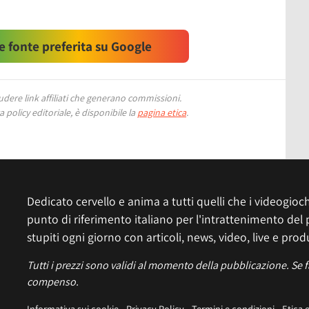
 fonte preferita su Google
ere link affiliati che generano commissioni.
 policy editoriale, è disponibile la
pagina etica
.
Dedicato cervello e anima a tutti quelli che i videogiochi
punto di riferimento italiano per l'intrattenimento del 
stupiti ogni giorno con articoli, news, video, live e prod
Tutti i prezzi sono validi al momento della pubblicazione. Se 
compenso.
Informativa sui cookie
Privacy Policy
Termini e condizioni
Etica 