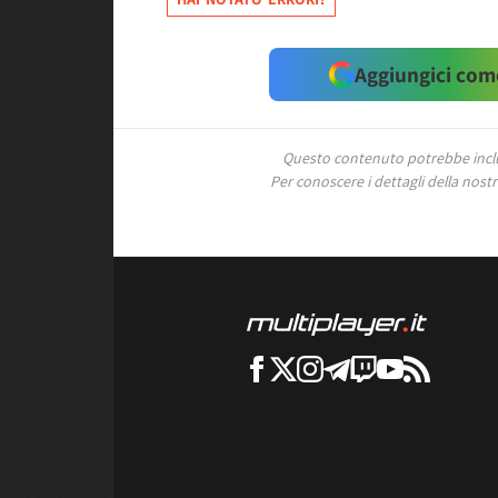
Aggiungici come
Questo contenuto potrebbe includ
Per conoscere i dettagli della nostra