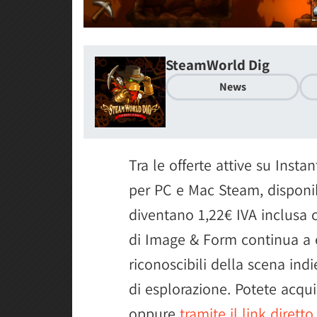
SteamWorld Dig
News
Tra le offerte attive su Ins
per PC e Mac Steam, disponib
diventano 1,22€ IVA inclusa c
di Image & Form continua a 
riconoscibili della scena indi
di esplorazione. Potete acqu
oppure
tramite il link dirett