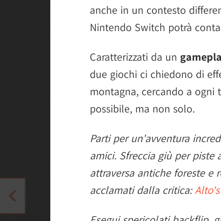
anche in un contesto differ
Nintendo Switch potrà contare
Caratterizzati da un
gamepl
due giochi ci chiedono di eff
montagna, cercando a ogni te
possibile, ma non solo.
Parti per un'avventura incred
amici. Sfreccia giù per piste
attraversa antiche foreste e 
acclamati dalla critica:
Alto'
Esegui spericolati backflip, g