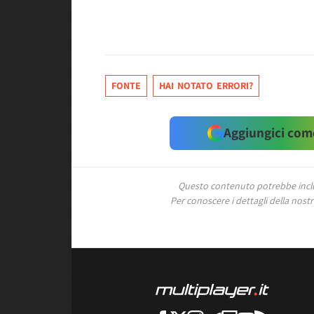
FONTE
HAI NOTATO ERRORI?
Aggiungici come
Questo contenuto potrebbe includ
Per conoscere i dettagli della nostra