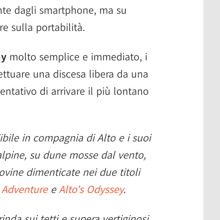
ente dagli smartphone, ma su
 sulla portabilità.
ay
molto semplice e immediato, i
ettuare una discesa libera da una
ntativo di arrivare il più lontano
ibile in compagnia di Alto e i suoi
 alpine, su dune mosse dal vento,
rovine dimenticate nei due titoli
s Adventure
e
Alto's Odyssey
.
rinda sui tetti e supera vertiginosi