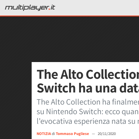
The Alto Collecti
Switch ha una data
The Alto Collection ha finalmen
su Nintendo Switch: ecco qua
l'evocativa esperienza nata su
NOTIZIA
di
Tommaso Pugliese
—
20/11/2020