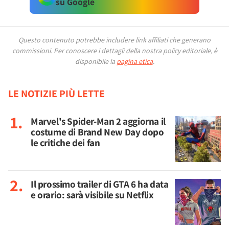
su Google
Questo contenuto potrebbe includere link affiliati che generano
commissioni.
Per conoscere i dettagli della nostra policy editoriale, è
disponibile la
pagina etica
.
LE NOTIZIE PIÙ LETTE
Marvel's Spider-Man 2 aggiorna il
costume di Brand New Day dopo
le critiche dei fan
Il prossimo trailer di GTA 6 ha data
e orario: sarà visibile su Netflix