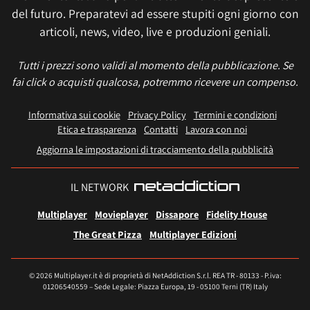
del futuro. Preparatevi ad essere stupiti ogni giorno con
articoli, news, video, live e produzioni geniali.
Tutti i prezzi sono validi al momento della pubblicazione. Se
fai click o acquisti qualcosa, potremmo ricevere un compenso.
Informativa sui cookie
Privacy Policy
Termini e condizioni
Etica e trasparenza
Contatti
Lavora con noi
Aggiorna le impostazioni di tracciamento della pubblicità
IL NETWORK
Multiplayer
Movieplayer
Dissapore
Fidelity House
The Great Pizza
Multiplayer Edizioni
© 2026 Multiplayer.it è di proprietà di NetAddiction S.r.l. REA TR - 80133 - P.iva:
01206540559 – Sede Legale: Piazza Europa, 19 - 05100 Terni (TR) Italy