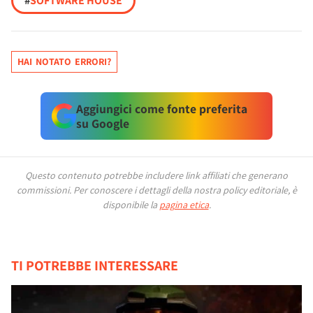
#
SOFTWARE HOUSE
HAI NOTATO ERRORI?
Aggiungici come fonte preferita
su Google
Questo contenuto potrebbe includere link affiliati che generano
commissioni.
Per conoscere i dettagli della nostra policy editoriale, è
disponibile la
pagina etica
.
TI POTREBBE INTERESSARE