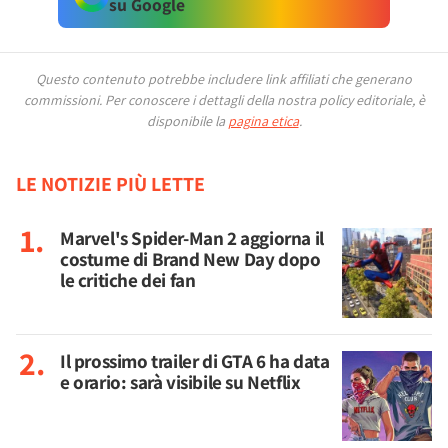
su Google
Questo contenuto potrebbe includere link affiliati che generano
commissioni.
Per conoscere i dettagli della nostra policy editoriale, è
disponibile la
pagina etica
.
LE NOTIZIE PIÙ LETTE
Marvel's Spider-Man 2 aggiorna il
costume di Brand New Day dopo
le critiche dei fan
Il prossimo trailer di GTA 6 ha data
e orario: sarà visibile su Netflix