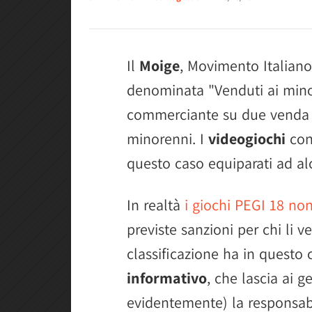
Il
Moige
, Movimento Italiano
denominata "Venduti ai minor
commerciante su due venda pr
minorenni. I
videogiochi
con
questo caso equiparati ad al
In realtà
i giochi PEGI 18 non
previste sanzioni per chi li 
classificazione ha in quest
informativo
, che lascia ai g
evidentemente) la responsabi