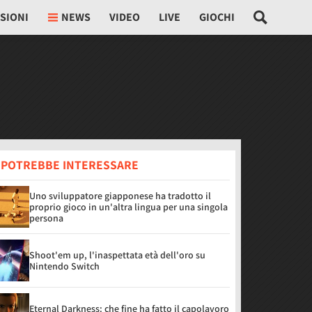
SIONI
NEWS
VIDEO
LIVE
GIOCHI
I POTREBBE INTERESSARE
Uno sviluppatore giapponese ha tradotto il
proprio gioco in un'altra lingua per una singola
persona
Shoot'em up, l'inaspettata età dell'oro su
Nintendo Switch
Eternal Darkness: che fine ha fatto il capolavoro