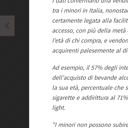
I dati confermano una vendita
tra i minori in Italia, nonosta
certamente legata alla facili
accesso, con più della metà 
l'età di chi compra, e vend
acquirenti palesemente al di 
Ad esempio, il 57% degli int
dell'acquisto di bevande alco
la sua età, percentuale che s
sigarette e addirittura al 71
light.
"I minori non possono subir