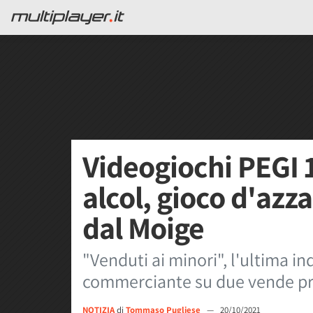
Videogiochi PEGI 
alcol, gioco d'azz
dal Moige
"Venduti ai minori", l'ultima in
commerciante su due vende prod
NOTIZIA
di
Tommaso Pugliese
—
20/10/2021