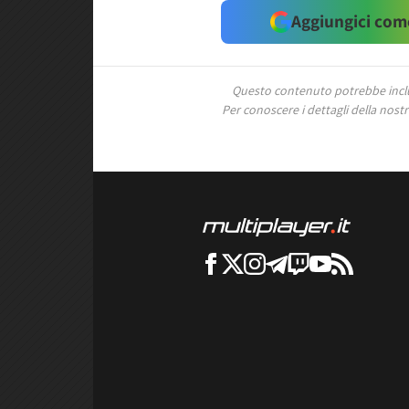
Aggiungici come
Questo contenuto potrebbe includ
Per conoscere i dettagli della nostra