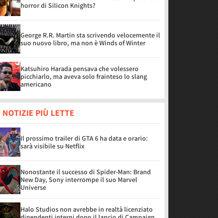
horror di Silicon Knights?
George R.R. Martin sta scrivendo velocemente il
suo nuovo libro, ma non è Winds of Winter
Katsuhiro Harada pensava che volessero
picchiarlo, ma aveva solo frainteso lo slang
americano
 NOTIZIE PIÙ LETTE
Il prossimo trailer di GTA 6 ha data e orario:
sarà visibile su Netflix
Nonostante il successo di Spider-Man: Brand
New Day, Sony interrompe il suo Marvel
Universe
Halo Studios non avrebbe in realtà licenziato
dipendenti interni dopo il lancio di Campaign