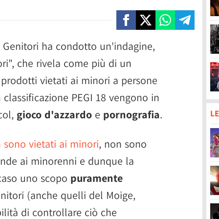
 Genitori ha condotto un'indagine,
i", che rivela come più di un
odotti vietati ai minori a persone
 classificazione PEGI 18 vengono in
col,
gioco d'azzardo
e
pornografia
.
LE
 sono vietati ai minori
, non sono
vende ai minorenni e dunque la
o caso uno scopo
puramente
enitori (anche quelli del Moige,
lità di controllare ciò che