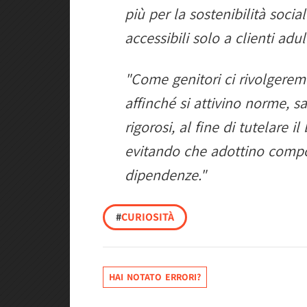
più per la sostenibilità socia
accessibili solo a clienti adult
"Come genitori ci rivolgere
affinché si attivino norme, sa
rigorosi, al fine di tutelare i
evitando che adottino compo
dipendenze."
#
CURIOSITÀ
HAI NOTATO ERRORI?