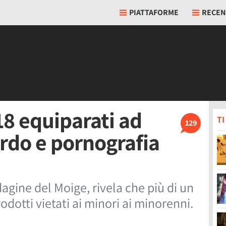
PIATTAFORME
RECEN
18 equiparati ad
T
129
ardo e pornografia
dagine del Moige, rivela che più di un
otti vietati ai minori ai minorenni.