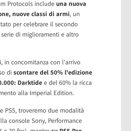
rim Protocols include
una nuova
ne, nuove classi di armi
, un
tato per celebrare il secondo
 serie di miglioramenti e altro
, in concomitanza con l'arrivo
so di
scontare del 50% l'edizione
.000: Darktide
e del 60% la ricca
mento alla Imperial Edition.
ne PS5, troveremo due modalità
ella console Sony, Performance
4K e 30 fps), mentre
su PS5 Pro