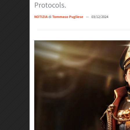
Protocols.
NOTIZIA
di
Tommaso Pugliese
—
03/12/2024