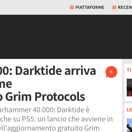
PIATTAFORME
RECEN
: Darktide arriva
T
6
eme
 Grim Protocols
arhammer 40.000: Darktide è
LE
nche su PS5: un lancio che avviene in
ell'aggiornamento gratuito Grim