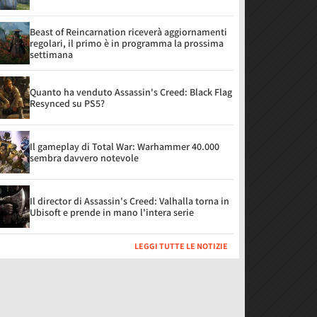
Beast of Reincarnation riceverà aggiornamenti
regolari, il primo è in programma la prossima
settimana
Quanto ha venduto Assassin's Creed: Black Flag
Resynced su PS5?
Il gameplay di Total War: Warhammer 40.000
sembra davvero notevole
Il director di Assassin's Creed: Valhalla torna in
Ubisoft e prende in mano l'intera serie
LEGGI TUTTE LE NOTIZIE