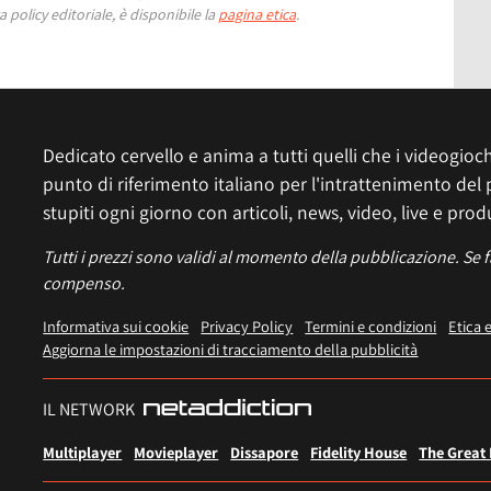
 policy editoriale, è disponibile la
pagina etica
.
Dedicato cervello e anima a tutti quelli che i videogiochi
punto di riferimento italiano per l'intrattenimento del 
stupiti ogni giorno con articoli, news, video, live e prod
Tutti i prezzi sono validi al momento della pubblicazione. Se 
compenso.
Informativa sui cookie
Privacy Policy
Termini e condizioni
Etica 
Aggiorna le impostazioni di tracciamento della pubblicità
IL NETWORK
Multiplayer
Movieplayer
Dissapore
Fidelity House
The Great