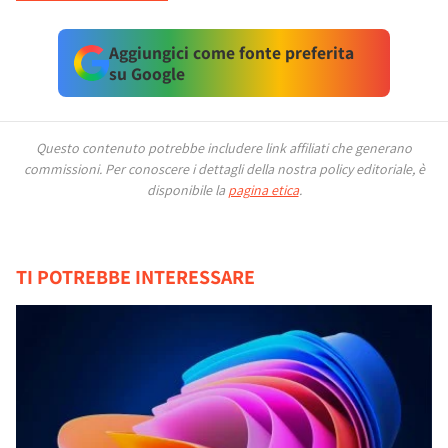
Aggiungici come fonte preferita
su Google
Questo contenuto potrebbe includere link affiliati che generano
commissioni.
Per conoscere i dettagli della nostra policy editoriale, è
disponibile la
pagina etica
.
TI POTREBBE INTERESSARE