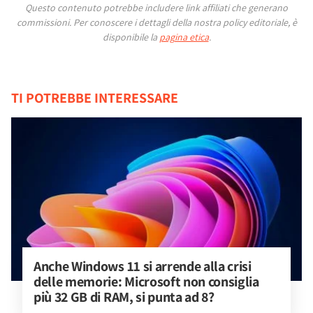
Questo contenuto potrebbe includere link affiliati che generano
commissioni.
Per conoscere i dettagli della nostra policy editoriale, è
disponibile la
pagina etica
.
TI POTREBBE INTERESSARE
Anche Windows 11 si arrende alla crisi 
delle memorie: Microsoft non consiglia 
più 32 GB di RAM, si punta ad 8?