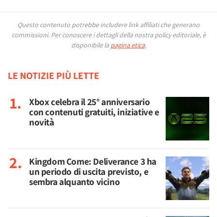
Questo contenuto potrebbe includere link affiliati che generano
commissioni.
Per conoscere i dettagli della nostra policy editoriale, è
disponibile la
pagina etica
.
LE NOTIZIE PIÙ LETTE
Xbox celebra il 25° anniversario
con contenuti gratuiti, iniziative e
novità
Kingdom Come: Deliverance 3 ha
un periodo di uscita previsto, e
sembra alquanto vicino