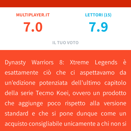
MULTIPLAYER.IT
LETTORI (
15
)
7.0
7.9
IL TUO VOTO
Dynasty Warriors 8: Xtreme Legends è
esattamente ciò che ci aspettavamo da
un'edizione potenziata dell'ultimo capitolo
della serie Tecmo Koei, ovvero un prodotto
che aggiunge poco rispetto alla versione
standard e che si pone dunque come un
acquisto consigliabile unicamente a chi non si