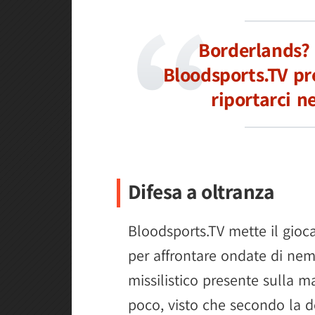
Borderlands?
Bloodsports.TV pr
riportarci n
Difesa a oltranza
Bloodsports.TV mette il gioca
per affrontare ondate di nemic
missilistico presente sulla ma
poco, visto che secondo la de