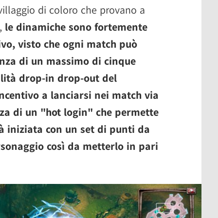
villaggio di coloro che provano a
a,
le dinamiche sono fortemente
ivo, visto che ogni match può
enza di un massimo di cinque
alità drop-in drop-out del
incentivo a lanciarsi nei match via
nza di un "hot login" che permette
à iniziata con un set di punti da
sonaggio così da metterlo in pari