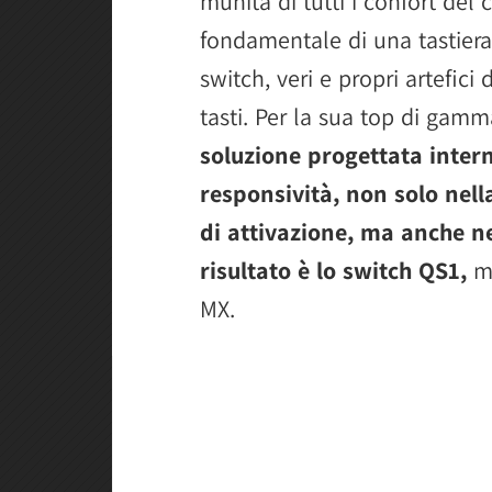
munita di tutti i confort del
fondamentale di una tastier
switch, veri e propri artefici 
tasti. Per la sua top di gam
soluzione progettata inter
responsività, non solo nel
di attivazione, ma anche nel
risultato è lo switch QS1,
mo
MX.