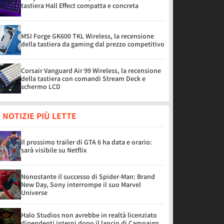
tastiera Hall Effect compatta e concreta
MSI Forge GK600 TKL Wireless, la recensione
della tastiera da gaming dal prezzo competitivo
Corsair Vanguard Air 99 Wireless, la recensione
della tastiera con comandi Stream Deck e
schermo LCD
 NOTIZIE PIÙ LETTE
Il prossimo trailer di GTA 6 ha data e orario:
sarà visibile su Netflix
Nonostante il successo di Spider-Man: Brand
New Day, Sony interrompe il suo Marvel
Universe
Halo Studios non avrebbe in realtà licenziato
dipendenti interni dopo il lancio di Campaign