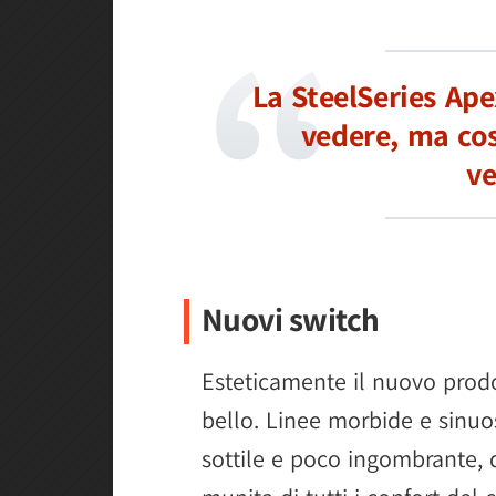
La SteelSeries Ap
vedere, ma cos
ve
Nuovi switch
Esteticamente il nuovo prodo
bello. Linee morbide e sinu
sottile e poco ingombrante,