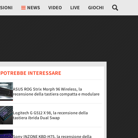
SIONI
NEWS
VIDEO
LIVE
GIOCHI
I POTREBBE INTERESSARE
ASUS ROG Strix Morph 96 Wireless, la
recensione della tastiera compatta e modulare
Logitech G G512 X 98, la recensione della
tastiera ibrida Dual Swap
Sony INZONE KBD-H75, la recensione della