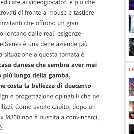
 dedicate ai videogiocatori è più che
rovati di fronte a mouse e tastiere
invitanti che offrono un gran
o lontane dalle reali esigenze
eelSeries è una delle aziende più
a situazione a questa tornata è
 casa danese che sembra aver mai
LE
o più lungo della gamba,
e costa la bellezza di duecento
sign e progettazione opinabili che ne
ilizzi. Come avrete capito, dopo un
ex M800 non è riuscita a convincerci,
é.