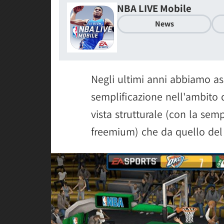
NBA LIVE Mobile
News
Negli ultimi anni abbiamo as
semplificazione nell'ambito 
vista strutturale (con la sem
freemium) che da quello del