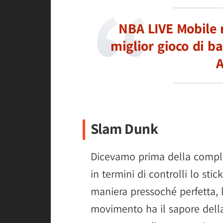
NBA LIVE Mobile r
miglior gioco di ba
A
Slam Dunk
Dicevamo prima della comple
in termini di controlli lo sti
maniera pressoché perfetta,
movimento ha il sapore della