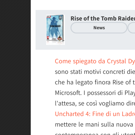
Rise of the Tomb Raider
News
Come spiegato da Crystal Dy
sono stati motivi concreti di
che ha legato finora Rise of
Microsoft. I possessori di P
l'attesa, se così vogliamo dir
Uncharted 4: Fine di un Ladr
mettere le mani sulla nuova 
contemporanea con gli utent