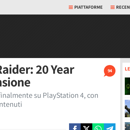
PIATTAFORME
RECEN
aider: 20 Year
LE
94
nsione
finalmente su PlayStation 4, con
ontenuti