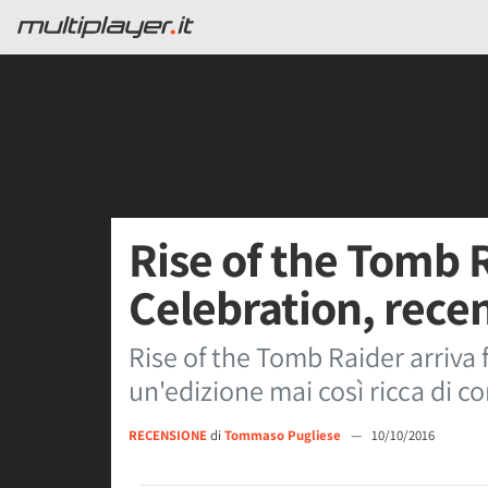
Rise of the Tomb R
Celebration, rece
Rise of the Tomb Raider arriva 
un'edizione mai così ricca di c
RECENSIONE
di
Tommaso Pugliese
—
10/10/2016