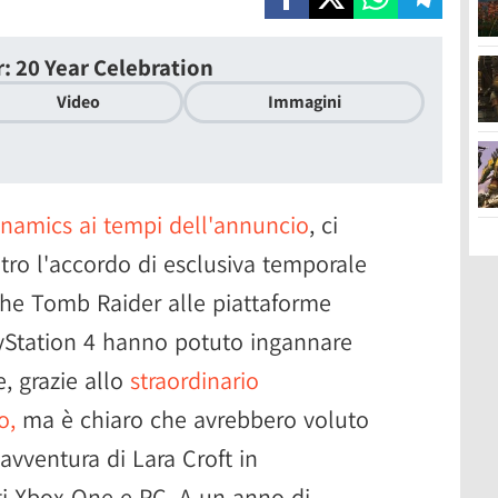
: 20 Year Celebration
Video
Immagini
namics ai tempi dell'annuncio
, ci
etro l'accordo di esclusiva temporale
 the Tomb Raider alle piattaforme
layStation 4 hanno potuto ingannare
e, grazie allo
straordinario
o,
ma è chiaro che avrebbero voluto
avventura di Lara Croft in
i Xbox One e PC. A un anno di