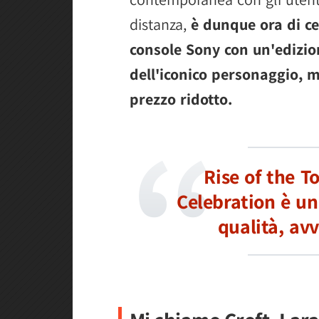
distanza,
è dunque ora di ce
console Sony con un'edizion
dell'iconico personaggio, ma
prezzo ridotto.
Rise of the T
Celebration è un 
qualità, av